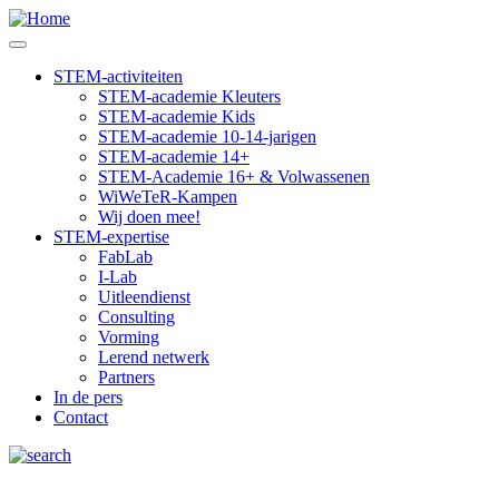
Skip
to
main
STEM-activiteiten
content
STEM-academie Kleuters
Main
STEM-academie Kids
navigation
STEM-academie 10-14-jarigen
STEM-academie 14+
STEM-Academie 16+ & Volwassenen
WiWeTeR-Kampen
Wij doen mee!
STEM-expertise
FabLab
I-Lab
Uitleendienst
Consulting
Vorming
Lerend netwerk
Partners
In de pers
Contact