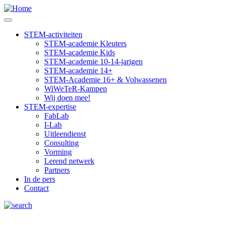
Skip
to
main
STEM-activiteiten
content
STEM-academie Kleuters
Main
STEM-academie Kids
navigation
STEM-academie 10-14-jarigen
STEM-academie 14+
STEM-Academie 16+ & Volwassenen
WiWeTeR-Kampen
Wij doen mee!
STEM-expertise
FabLab
I-Lab
Uitleendienst
Consulting
Vorming
Lerend netwerk
Partners
In de pers
Contact