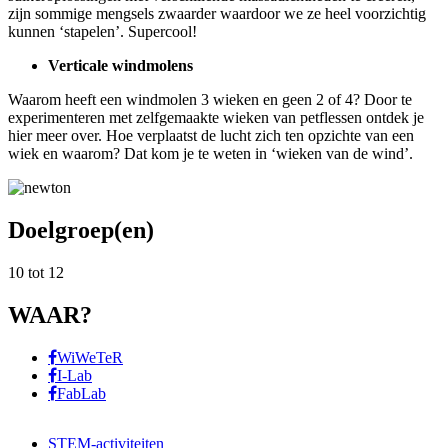
zijn sommige mengsels zwaarder waardoor we ze heel voorzichtig
kunnen ‘stapelen’. Supercool!
Verticale windmolens
​​​​​​​​​​​​​​Waarom heeft een windmolen 3 wieken en geen 2 of 4? Door te
experimenteren met zelfgemaakte wieken van petflessen ontdek je
hier meer over. Hoe verplaatst de lucht zich ten opzichte van een
wiek en waarom? Dat kom je te weten in ‘wieken van de wind’.
Image
Doelgroep(en)
Audience
10 tot 12
WAAR?
WiWeTeR
I-Lab
FabLab
STEM-activiteiten